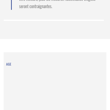
seront contraignantes.
AGE
La défense de croyance erronée quant à l’âge en
matière de leurre d’enfant